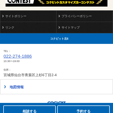
サイトポリシー
プライバシーポリシー
リンク
サイトマップ
コクピット北6
TEL
022-274-1886
10:30〜19:00
住所
宮城県仙台市青葉区上杉6丁目2-4
地図情報
タイヤ点検・安全点検/タイヤ履き替え/オイル交換/その他ピット作業の予約
クローク契約会員専用タイヤ履き替え※タイヤ履き替えを希望のクローク契約会員の方はこちらを選択ください
本日のタイヤ履き替え順番待ち予約 ※クローク契約会員の方はご利用いただけません
Copyright(C)2010-2022 COCKPIT KITA6. All rights reserved.
相談する
予約する