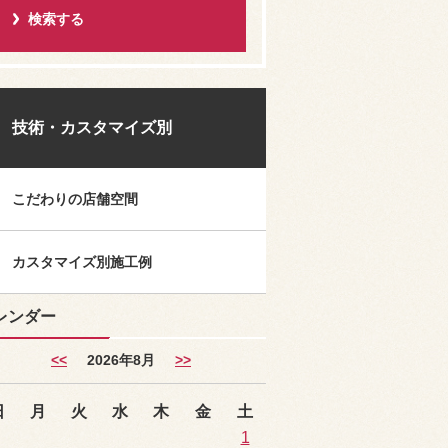
技術・カスタマイズ別
こだわりの店舗空間
カスタマイズ別施工例
レンダー
<<
2026年8月
>>
日
月
火
水
木
金
土
1