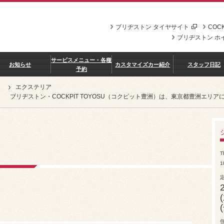
ブリヂストン タイヤサイト
COCK
ブリヂストン ホ
サービスメニュー・各種
お知らせ
カスタマイズカー紹介
スタッフ日記
予約
エクステリア
ブリヂストン・COCKPIT TOYOSU（コクピット豊洲）は、東京都豊洲エ
T
1