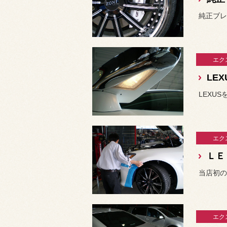
純正ブレ
エク
LE
エク
ＬＥ
当店初の
エク