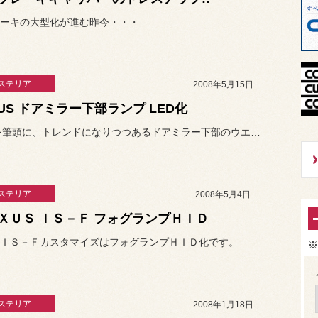
ーキの大型化が進む昨今・・・
ステリア
2008年5月15日
XUS ドアミラー下部ランプ LED化
LEXUSを筆頭に、トレンドになりつつあるドアミラー下部のウエルカ...
ステリア
2008年5月4日
ＸＵＳ ＩＳ－Ｆ フォグランプＨＩＤ
ＩＳ－ＦカスタマイズはフォグランプＨＩＤ化です。
※
ステリア
2008年1月18日