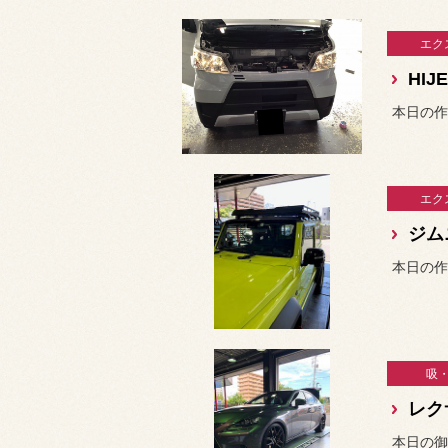
エク
HIJ
本日の作
エク
吸
レク
本日の御