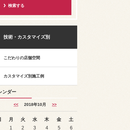
技術・カスタマイズ別
こだわりの店舗空間
カスタマイズ別施工例
レンダー
<<
2018年10月
>>
日
月
火
水
木
金
土
1
2
3
4
5
6