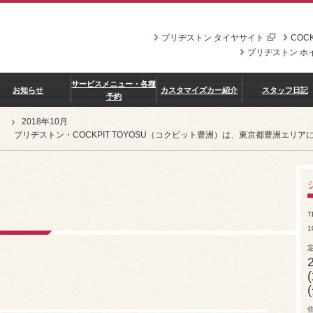
ブリヂストン タイヤサイト
COCK
ブリヂストン ホ
サービスメニュー・各種
お知らせ
カスタマイズカー紹介
スタッフ日記
予約
2018年10月
ブリヂストン・COCKPIT TOYOSU（コクピット豊洲）は、東京都豊洲エ
T
1