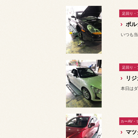
足回り・
ポル
足回り・
リジ
マツ