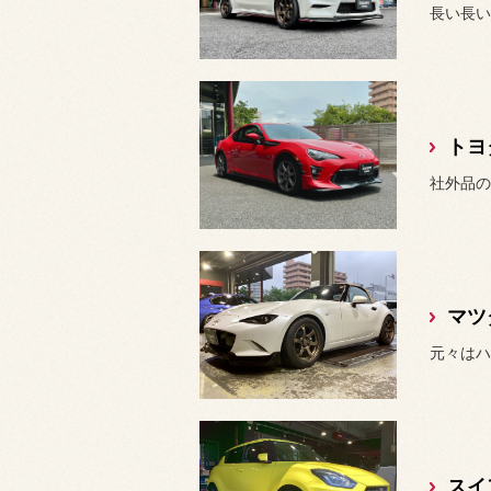
長い長い
トヨタ
マツ
元々はハ
スイ