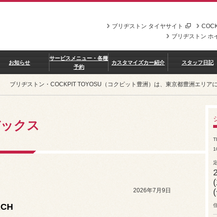
ブリヂストン タイヤサイト
COCK
ブリヂストン ホ
サービスメニュー・各種
お知らせ
カスタマイズカー紹介
スタッフ日記
予約
ブリヂストン・COCKPIT TOYOSU（コクピット豊洲）は、東京都豊洲エ
デックス
T
1
2026年7月9日
RCH