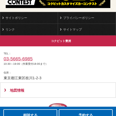
サイトポリシー
プライバシーポリシー
リンク
サイトマップ
コクピット豊洲
TEL
03-5665-6985
10:30～19:00（作業受付18:00まで）
住所
東京都江東区枝川1-2-3
地図情報
タイヤ点検・安全点検/タイヤ履き替え/オイル交換/その他ピット作業の予約
クローク契約会員専用タイヤ履き替え※タイヤ履き替えを希望のクローク契約会員の方はこちらを選択ください
本日のタイヤ履き替え順番待ち予約 ※クローク契約会員の方はご利用いただけません
相談する
予約する
Copyright(C)2008-2022 COCKPIT TOYOSU.All rights reserved.