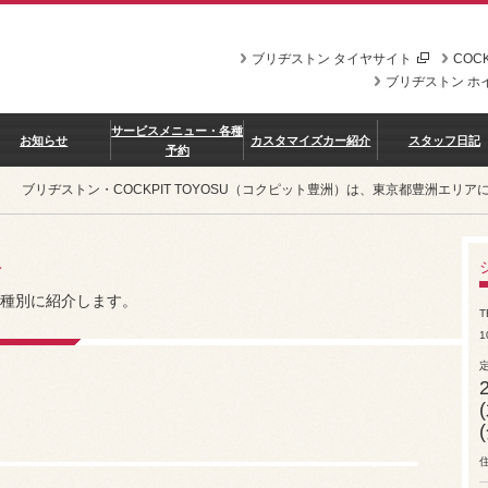
ブリヂストン タイヤサイト
COCK
ブリヂストン ホ
サービスメニュー・各種
お知らせ
カスタマイズカー紹介
スタッフ日記
予約
ブリヂストン・COCKPIT TOYOSU（コクピット豊洲）は、東京都豊洲エ
介
種別に紹介します。
T
1