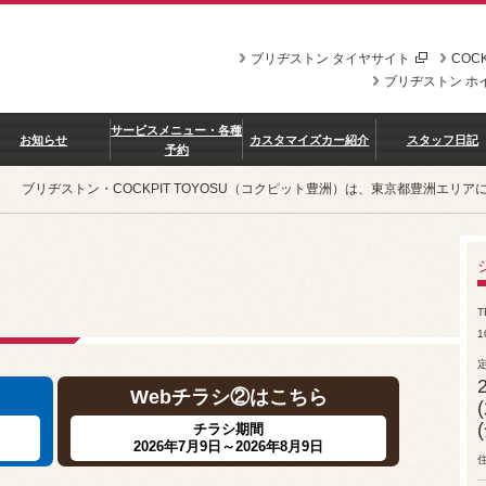
ブリヂストン タイヤサイト
COCK
ブリヂストン ホ
サービスメニュー・各種
お知らせ
カスタマイズカー紹介
スタッフ日記
予約
ブリヂストン・COCKPIT TOYOSU（コクピット豊洲）は、東京都豊洲エ
T
1
Webチラシ②はこちら
チラシ期間
2026年7月9日～2026年8月9日