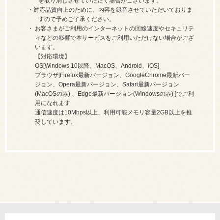
を取り消しさせていただく場合がございます。
対応品質向上のために、内容を録音させていただいておりま
すので予めご了承ください。
お客さまがご利用のインターネットの回線速度やセキュリテ
ィなどの影響で本サービスをご利用いただけない場合がござ
います。
【対応環境】
OS[Windows 10以降、MacOS、Android、iOS]
ブラウザ[Firefox最新バージョン、GoogleChrome最新バー
ジョン、Opera最新バージョン、Safari最新バージョン
(MacOSのみ) 、Edge最新バージョン(Windowsのみ) ]でご利
用になれます
通信速度は10Mbps以上、利用可能メモリ容量2GB以上を推
奨しています。