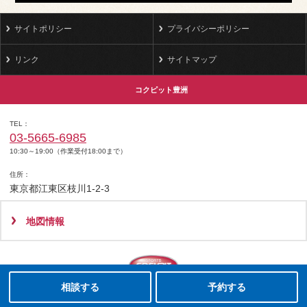
サイトポリシー
プライバシーポリシー
リンク
サイトマップ
コクピット豊洲
TEL
03-5665-6985
10:30～19:00（作業受付18:00まで）
住所
東京都江東区枝川1-2-3
地図情報
タイヤ点検・安全点検/タイヤ履き替え/オイル交換/その他ピット作業の予約
クローク契約会員専用タイヤ履き替え※タイヤ履き替えを希望のクローク契約会員の方はこちらを選択ください
本日のタイヤ履き替え順番待ち予約 ※クローク契約会員の方はご利用いただけません
Copyright(C)2008-2022 COCKPIT TOYOSU.All rights reserved.
相談する
予約する