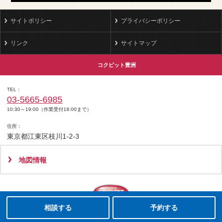
サイトポリシー
プライバシーポリシー
リンク
サイトマップ
コクピット豊洲
TEL
03-5665-6985
10:30～19:00（作業受付18:00まで）
住所
東京都江東区枝川1-2-3
地図情報
タイヤ点検・安全点検/タイヤ履き替え/オイル交換/その他ピット作業の予約
クローク契約会員専用タイヤ履き替え※タイヤ履き替えを希望のクローク契約会員の方はこちらを選択ください
本日のタイヤ履き替え順番待ち予約 ※クローク契約会員の方はご利用いただけません
Copyright(C)2008-2022 COCKPIT TOYOSU.All rights reserved.
相談する
予約する