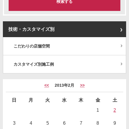
技術・カスタマイズ別
こだわりの店舗空間
カスタマイズ別施工例
<<
2013年2月
>>
日
月
火
水
木
金
土
1
2
3
4
5
6
7
8
9