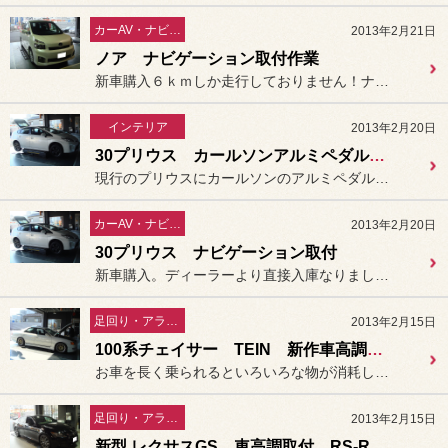
カーAV・ナビ／セキュリティー
2013年2月21日
ノア ナビゲーション取付作業
新車購入６ｋｍしか走行しておりません！ナビゲーション取付での入庫で...
インテリア
2013年2月20日
30プリウス カールソンアルミペダル 取付作業
現行のプリウスにカールソンのアルミペダルをお取付致しました。
カーAV・ナビ／セキュリティー
2013年2月20日
30プリウス ナビゲーション取付
新車購入。ディーラーより直接入庫なりました30プリウスに、本日はナ...
足回り・アライメント
2013年2月15日
100系チェイサー TEIN 新作車高調 取付
お車を長く乗られるといろいろな物が消耗してきますが、本日は足回りの...
足回り・アライメント
2013年2月15日
新型 レクサスGS 車高調取付 RS-R Best-i