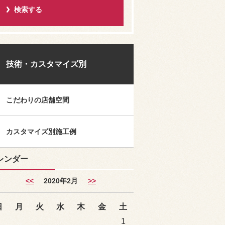
技術・カスタマイズ別
こだわりの店舗空間
カスタマイズ別施工例
レンダー
<<
2020年2月
>>
日
月
火
水
木
金
土
1