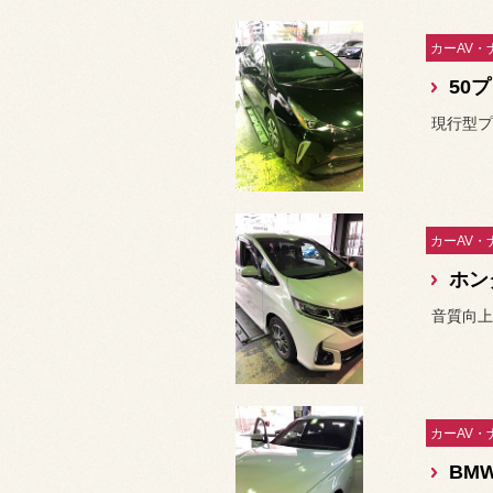
現行型プ
ホン
音質向上
BM