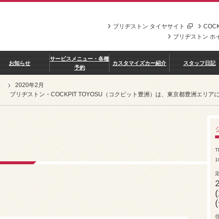
ブリヂストン タイヤサイト
COCK
ブリヂストン ホ
サービスメニュー・各種
お知らせ
カスタマイズカー紹介
スタッフ日記
予約
2020年2月
ブリヂストン・COCKPIT TOYOSU（コクピット豊洲）は、東京都豊洲エ
T
1