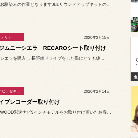
当店でのお馴染みの作業となりますJBLサウンドアップキットのお取り...
ンテリア
2020年2月15日
ジムニーシエラ RECAROシート取り付け
シエラを購入し 長距離ドライブをした際にとても疲...
カーAV・ナビ／セキュリティー
2020年2月14日
イブレコーダー取り付け
以前KENWOOD彩速ナビ9インチモデルをお取り付け頂いたお客様よ...