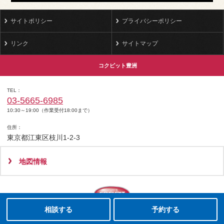
サイトポリシー
プライバシーポリシー
リンク
サイトマップ
コクピット豊洲
TEL
03-5665-6985
10:30～19:00（作業受付18:00まで）
住所
東京都江東区枝川1-2-3
地図情報
タイヤ点検・安全点検/タイヤ履き替え/オイル交換/その他ピット作業の予約
クローク契約会員専用タイヤ履き替え※タイヤ履き替えを希望のクローク契約会員の方はこちらを選択ください
本日のタイヤ履き替え順番待ち予約 ※クローク契約会員の方はご利用いただけません
Copyright(C)2008-2022 COCKPIT TOYOSU.All rights reserved.
相談する
予約する