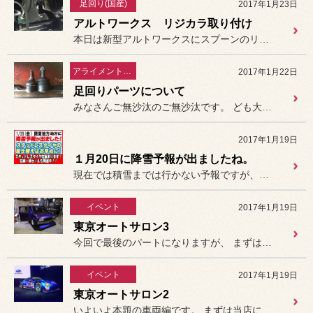
足回り(国産)
2017年1月23日
アルトワークス リジカラ取り付け
本日は新型アルトワークスにスプーンのリジカラを取り付けしました。
アライメント関連
2017年1月22日
足回りパーツについて
みなさんご無沙汰のご無沙汰です。 ども大野です。
2017年1月19日
１月20日に降雪予報が出ましたね。
現在では積雪までは行かない予報ですが、備えはしっかりしておきましょ...
イベント
2017年1月19日
東京オートサロン3
今回で最後のパートになりますが、 まずは気になる1台。私も個人的に...
イベント
2017年1月19日
東京オートサロン2
いよいよ本題の車両編です。 まずは当店にも来店いただいている...