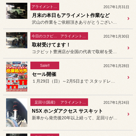
アライメント関連
2017年1月31日
月末の本日もアライメント作業など
沢山の作業をご依頼頂きありがとうございます。
今日のコクピット豊洲
アライメント関連
2017年1月30日
取材受けてます！
コクピット豊洲店が全国の代表で取材を受けています。
Sale!!
2017年1月28日
セール開催
１月29日（日）～2月5日まで スタッドレスタイヤ処分市を開催致...
足回り(国産)
アライメント関連
2017年1月24日
NSX ホンダアクセス サスキット
新車から発売後20年以上経って、足回りが販売されているなんてそうそ...