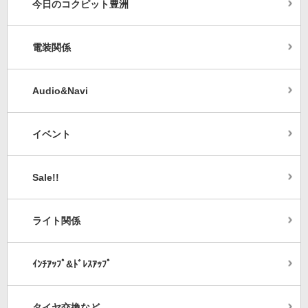
今日のコクピット豊洲
電装関係
Audio&Navi
イベント
Sale!!
ライト関係
ｲﾝﾁｱｯﾌﾟ&ﾄﾞﾚｽｱｯﾌﾟ
タイヤ交換など