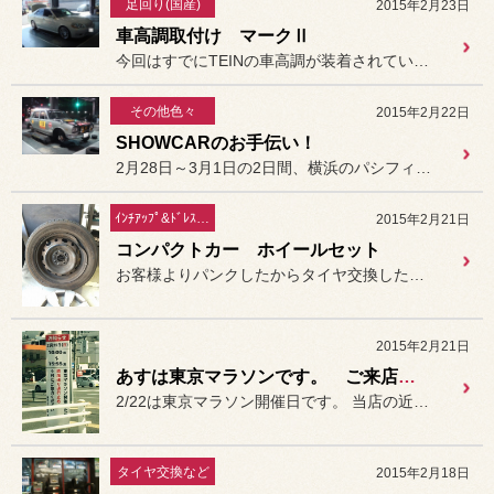
足回り(国産)
2015年2月23日
車高調取付け マークⅡ
今回はすでにTEINの車高調が装着されているお客様より
その他色々
2015年2月22日
SHOWCARのお手伝い！
2月28日～3月1日の2日間、横浜のパシフィコ横浜で
ｲﾝﾁｱｯﾌﾟ&ﾄﾞﾚｽｱｯﾌﾟ
2015年2月21日
コンパクトカー ホイールセット
お客様よりパンクしたからタイヤ交換したいとのご依頼。
2015年2月21日
あすは東京マラソンです。 ご来店のご注意。
2/22は東京マラソン開催日です。 当店の近くがマラソンコース（ゴー...
タイヤ交換など
2015年2月18日