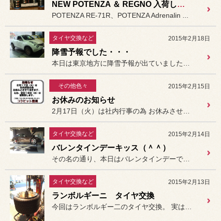
NEW POTENZA ＆ REGNO 入荷しました。
POTENZA RE-71R、POTENZA Adrenalin ...
タイヤ交換など
2015年2月18日
降雪予報でした・・・
本日は東京地方に降雪予報が出ていましたね。
その他色々
2015年2月15日
お休みのお知らせ
2月17日（火）は社内行事の為 お休みさせていただきます。
タイヤ交換など
2015年2月14日
バレンタインデーキッス（＾＾）
その名の通り、本日はバレンタインデーですね！
タイヤ交換など
2015年2月13日
ランボルギーニ タイヤ交換
今回はランボルギー二のタイヤ交換。 実は整備工場さんからの依頼なんで...