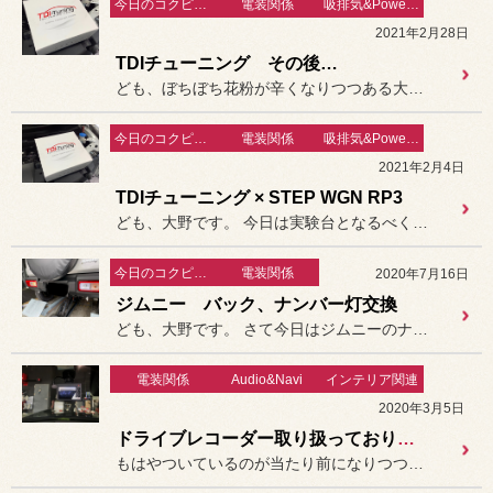
今日のコクピット豊洲
電装関係
吸排気&PowerUp!!
2021年2月28日
TDIチューニング その後…
ども、ぼちぼち花粉が辛くなりつつある大野です。
今日のコクピット豊洲
電装関係
吸排気&PowerUp!!
2021年2月4日
TDIチューニング × STEP WGN RP3
ども、大野です。 今日は実験台となるべく自身の車両に
今日のコクピット豊洲
電装関係
2020年7月16日
ジムニー バック、ナンバー灯交換
ども、大野です。 さて今日はジムニーのナンバー灯と...
電装関係
Audio&Navi
インテリア関連
2020年3月5日
ドライブレコーダー取り扱っております！
もはやついているのが当たり前になりつつあるドライブレコーダーです。