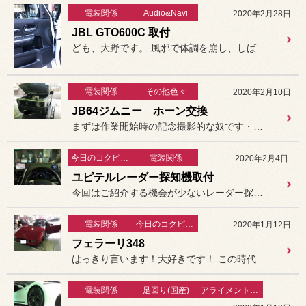
電装関係
Audio&Navi
2020年2月28日
JBL GTO600C 取付
ども、大野です。 風邪で体調を崩し、しばらくお休み...
電装関係
その他色々
2020年2月10日
JB64ジムニー ホーン交換
まずは作業開始時の記念撮影的な奴です・・・
今日のコクピット豊洲
電装関係
2020年2月4日
ユピテルレーダー探知機取付
今回はご紹介する機会が少ないレーダー探知機です。
電装関係
今日のコクピット豊洲
2020年1月12日
フェラーリ348
はっきり言います！大好きです！ この時代のフェラーリ、大好きデス！
電装関係
足回り(国産)
アライメント関連