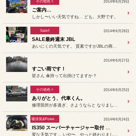
その他色々
2014年6月29日
ご案内…
しかし〜いい天気ですね… ども。大野です。
Sale!!
2014年6月28日
SALE最終週末 JBL
あいにくの天気です。 質素ですがJBLの商談会やってま...
2014年6月27日
すごい雨です！
皆さん 傘持って出掛けてますか？
その他色々
2014年6月25日
ありがとう、代車くん。
修理箇所が多過ぎ、さようならと なりました。
吸排気&PowerUp!!
2014年6月24日
IS350 スーパーチャージャー取付 終了！
変な天気です… いや〜、やっと終わりました！