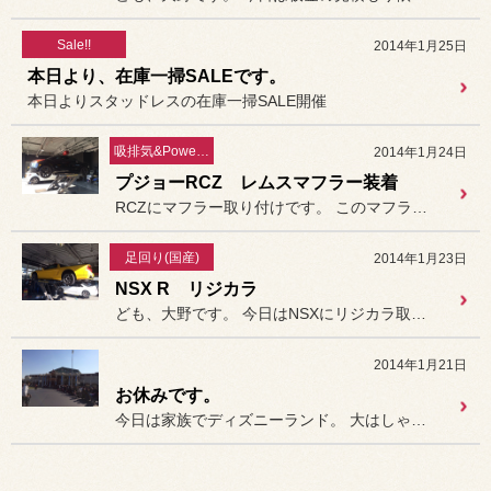
Sale!!
2014年1月25日
本日より、在庫一掃SALEです。
本日よりスタッドレスの在庫一掃SALE開催
吸排気&PowerUp!!
2014年1月24日
プジョーRCZ レムスマフラー装着
RCZにマフラー取り付けです。 このマフラーは左右出し。なので
足回り(国産)
2014年1月23日
NSX R リジカラ
ども、大野です。 今日はNSXにリジカラ取り付け。
2014年1月21日
お休みです。
今日は家族でディズニーランド。 大はしゃぎしています。