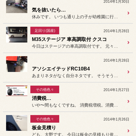
2014年1月30日
気を抜いたら…
休みです。 いつも通り上の子が幼稚園に行ったら
足回り(国産)
2014年1月28日
M35ステージア 車高調取付 クスコ
今日はステージアの車高調取付です。 元々ダウンサスが入っていて
2014年1月28日
アソシエイテッドRC10B4
あまりネタがなく自分ネタです。 そうそう、アソシから新しくRC1...
その他色々
2014年1月27日
消費税…
いや〜間もなくですね。 消費税増税。消費税が上がる前に
その他色々
2014年1月26日
板金見積り
ども、大野です。 今日は板金の見積もり依頼です。