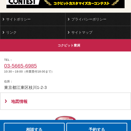
サイトポリシー
プライバシーポリシー
リンク
サイトマップ
コクピット豊洲
TEL
03-5665-6985
10:30～19:00（作業受付18:00まで）
住所
東京都江東区枝川1-2-3
地図情報
タイヤ点検・安全点検/タイヤ履き替え/オイル交換/その他ピット作業の予約
クローク契約会員専用タイヤ履き替え※タイヤ履き替えを希望のクローク契約会員の方はこちらを選択ください
本日のタイヤ履き替え順番待ち予約 ※クローク契約会員の方はご利用いただけません
Copyright(C)2008-2022 COCKPIT TOYOSU.All rights reserved.
相談する
予約する