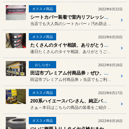
オススメ商品
2022年6月22日
シートカバー装着で室内リフレッシュ ♪
当店でも大人気のシートカバー ♪ 汚れ防止で装着される方や、室内雰...
オススメ商品
2022年6月20日
たくさんのタイヤ相談、ありがとうございます ♪
連日たくさんのタイヤ相談、ありがとうございます ♪
おしらせ♪
2022年6月18日
田辺市プレミアム付商品券 ♪ ぜひ、ご利用下さい ♪
田辺市プレミアム付商品券 ♪ 当店でもご利用可能です!(^^)!
オススメ商品
2022年6月17日
200系ハイエースバンさん、純正バックカメラ画像を確認しやすく拡大です ♪
さぁ～本日はこちらの商品の装着をご紹介～!(^^)!
オススメ商品
2022年6月16日
ついに梅雨入り！タイヤ点検おまかせ下さい！