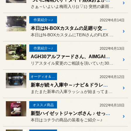
さぁ～いよいよ梅雨入り(≧▽≦) 突然の豪雨でヒヤッとしないように...
作業紹介～♪
2022年6月14日
本日はN-BOXカスタムの足廻り交換～♪
本日はN-BOXカスタムにTEINさんのFLEX Zを取付けです(...
作業紹介～♪
2022年6月13日
AGH30アルファードさん、AIMGAIN BODYKIT装着でリアスタイルを自分好みに ♪
リアスタイル変更のご相談を頂いていた30アルファードさん ♪
オーディオ＆ナビゲーション
2022年6月12日
新車が続々入庫中～♪ナビ＆ドラレコ装着はお任せを～♪
またまた新車の入庫ラッシュが始まってま～す !(^^)!
オススメ商品
2022年6月10日
新型ハイゼットジャンボさん ♪ せっかくの電動格納式ドアミラーなので使いやすく機能アップ ♪
本日はコチラの商品の装着をご紹介～♪