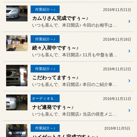
作業紹介～♪
2016年11月21日
カムリさん完成ですぅ～♪
いつも喜んで、本日開店♪ 今回のお相手は、ローダウンが決ま...
作業紹介～♪
2016年11月18日
続々入荷中ですぅ～♪
いつも喜んで、本日開店♪ 11月も中盤を過ぎ、タイヤ以外に...
作業紹介～♪
2016年11月12日
こだわってますぅ～♪
いつも喜んで、本日開店♪ 本日のご紹介車両は、ホンダ バモ...
オーディオ＆ナビゲーション
2016年11月11日
ナビ連発ですぅ～♪
いつも喜んで、本日開店♪ 当店の得意メニュー！ ナビ装着が...
作業紹介～♪
2016年11月5日
ハイゼットさん完成ですぅ～♪