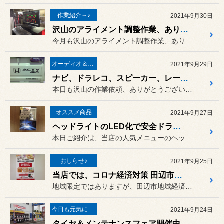
作業紹介～♪
2021年9月30日
沢山のアライメント調整作業、ありがとうございました ♪
今月も沢山のアライメント調整作業、ありがとうございました (#^....
オーディオ＆ナビゲーション
2021年9月29日
ナビ、ドラレコ、スピーカー、レーダー ♪ お気軽にご相談を～♪
本日も沢山の作業依頼、ありがとうございます ♪
オススメ商品
2021年9月27日
ヘッドライトのLED化で安全ドライブ ♪
本日ご紹介は、当店の人気メニューのヘッドライトのLED化 ♪
おしらせ♪
2021年9月25日
当店では、コロナ経済対策 田辺市地域経済応援商品券の利用が可能です ♪
地域限定ではありますが、田辺市地域経済応援商品券の配布が始まりまし...
今日も元気に営業中～♪
2021年9月24日
タイヤ＆メンテナンスフェア開催中です ♪