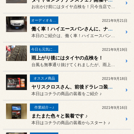
お出かけ前にはタイヤ点検を！只今当店では、タイヤ＆メンテナンスフェ...
オーディオ＆ナビゲーション
2021年9月21日
働く車！ハイエースバンさんに、ナビ＆ドラレコ＆ETCの３点セット装着です ♪
本日のご紹介は、働く車！ハイエースバンさんへのナビ＆前後ドラレコ＆...
今日も元気に営業中～♪
2021年9月19日
雨上がり後にはタイヤの点検を！
台風も無事通り抜けてくれましたが、雨上がりの後に多いのがコチラ…
オススメ商品
2021年9月18日
ヤリスクロスさん、前後ドラレコ装着です ♪
本日はコチラの商品の装着をご紹介 ♪
作業紹介～♪
2021年9月16日
またまた色々と装着です ♪
本日はコチラの商品の装着からスタート ♪