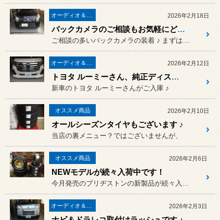
オーディオ＆ナビゲーション
2026年2月18日
バックカメラのご相談もお気軽にどうぞ～♪
ご相談の多いバックカメラの装着 ♪ まずはスズキ ワゴンRさん ♪
オーディオ＆ナビゲーション
2026年2月12日
トヨタ ルーミーさん、純正ディスプレイオーディオをナビに変更です ♪
新車のトヨタ ルーミーさんがご入庫 ♪
オススメ商品
2026年2月10日
オールシーズンタイヤもございます ♪
当店の裏メニュー？ではございませんが、
オススメ商品
2026年2月6日
NEWモデルが続々入荷中です！
今月発売のブリヂストンの新製品が続々入荷中です！
オーディオ＆ナビゲーション
2026年2月3日
ナビ＆ドラレコ取付けラッシュです ♪