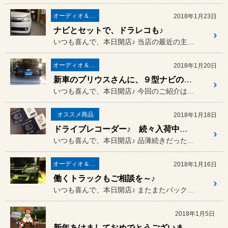
オーディオ＆ナビゲーション
2018年1月23日
ナビとセットで、ドラレコも♪
いつも喜んで、本日開店♪ 当店の最近の主流として、ナビ取り...
オーディオ＆ナビゲーション
2018年1月20日
新車のプリウスさんに、９型ナビの移し替えですぅ～♪
いつも喜んで、本日開店♪ 今回のご紹介は、お得意様の新しい...
オススメ商品
2018年1月18日
ドライブレコーダー♪ 続々入荷中ですぅ～♪
いつも喜んで、本日開店♪ 品薄続きだったドライブレコーダー...
オーディオ＆ナビゲーション
2018年1月16日
働くトラックもご相談を～♪
いつも喜んで、本日開店♪ またまたバックカメラ＆ナビ取り付...
2018年1月5日
新年あけましておめでとうございます♪