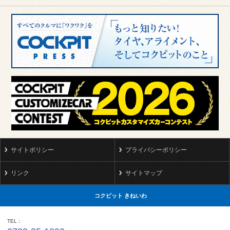
に通知してください。なお、携帯電話事業者等の都合により、
本会員の登録内容に影響を与える変更等が確認された場合につ
きましては、当店において本会員の登録内容変更手続を行う場
合もございますので、あらかじめご了承ください。
第6条（当店からのご案内の送信について）
当店が本会員に対して案内を差し上げる必要があると考えた場
合、当店が行う本サービス以外のE-mailによるご案内、情報の
送信等を行う場合がございますので、あらかじめご了承くださ
い。
第7条（本会員による配信の停止）
本会員ご自身の都合により配信の停止を希望なさる場合は、事
前に本サービス内、ないしは当店所定の方法に従い必ず当店に
サイトポリシー
プライバシーポリシー
通知してください。
リンク
サイトマップ
第8条（会員登録の取消）
配信先メールアドレスに送信した本メールマガジンが数回以上
コクピット きねいわ
にわたり、未着エラーとなった場合、あるいは、当店があらか
じめ指定した方法に本会員が従わずにご登録をなさった場合等
TEL
には、ご登録頂いたメールアドレスを無効とみなし、配信を停