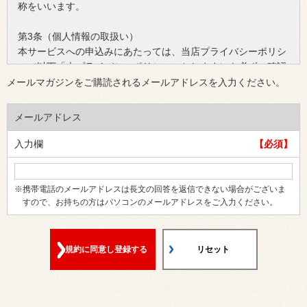
称をいいます。
第3条（個人情報の取扱い）
本サービスへの申込みにあたっては、当店プライバシーポリシ
ー（以下「本プライバシーポリシー」とします）を必ずご確認
ください。なお、本サービスに申込みをして頂いた際には、前
メールマガジンをご購読されるメールアドレスを入力ください。
提として本プライバシーポリシーにご同意頂けたものとしま
す。
メールアドレス
第4条（会員申込み）
入力欄
【必須】
お客様ご自身による本サービスへの会員申込み後、当店で申込
み内容を確認した時点で申し込みが有効になされ、本サービス
の会員（以下「本会員」とします）に登録されるものとしま
※携帯電話のメールアドレスは長文の回答を返信できない場合がございま
す。なお、本サービスをご利用するために必要な設備の投資、
すので、お持ちの方はパソコンのメールアドレスをご入力ください。
接続料、通話料を含む通信費用等については、本会員が自らこ
れを負担するものとします。
規約に同意し登録する
リセット
第5条（登録情報の変更）
お客様が会員申込みの際に入力した配信先メールアドレス等の
登録情報の内容に変更がある場合、当店所定の方法に従い当店