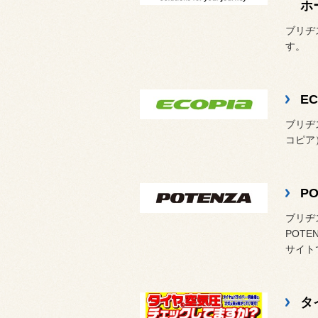
ホ
ブリヂ
す。
EC
ブリヂ
コピア
P
ブリヂ
POT
サイト
タ