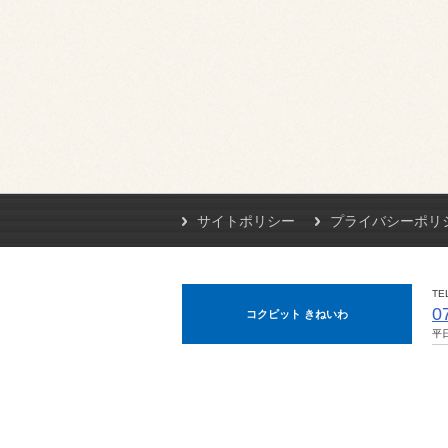
サイトポリシー
プライバシーポリ
TE
0
コクピット きねいわ
平日