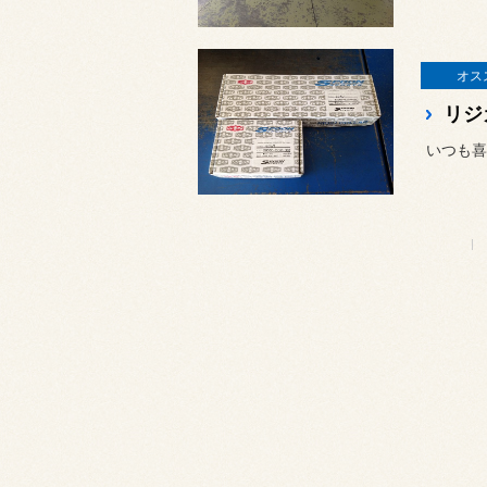
オス
リジ
いつも喜