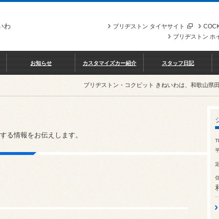
いわ
ブリヂストン タイヤサイト
COCK
ブリヂストン ホ
お知らせ
カスタマイズカー紹介
スタッフ日記
ブリヂストン・コクピット きねいわは、和歌山県
する情報をお伝えします。
T
平