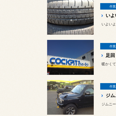
作業
いよ
作業
足回
暖かくて
作業
ジム