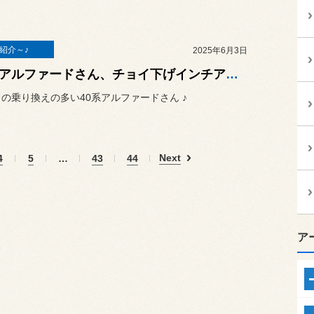
紹介～♪
2025年6月3日
40系アルファードさん、チョイ下げインチアップ ♪
らの乗り換えの多い40系アルファードさん ♪
Next
4
5
…
43
44
ア