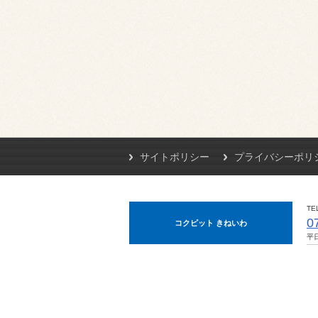
サイトポリシー
プライバシーポリ
TE
0
コクピット きねいわ
平日