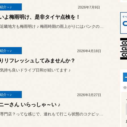
紹介～♪
2026年7月9日
いよ梅雨明け、是非タイヤ点検を！
いよいよ近畿地方も梅雨明け ♪ 梅雨時期の雨上がりにはパンクのご...
紹介～♪
2026年4月18日
りリフレッシュしてみませんか？
気持ち良いドライブ日和が続いてます ♪
※
紹介～♪
2026年3月27日
ニーさん いらっしゃ～い ♪
ジムニー専門店？ってな感じで、連れもて行こら状態のコクピットきねい...