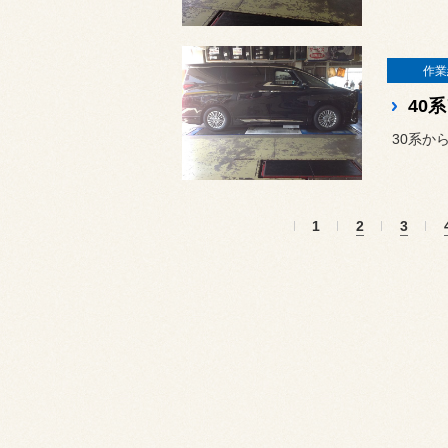
作業
30系か
1
2
3