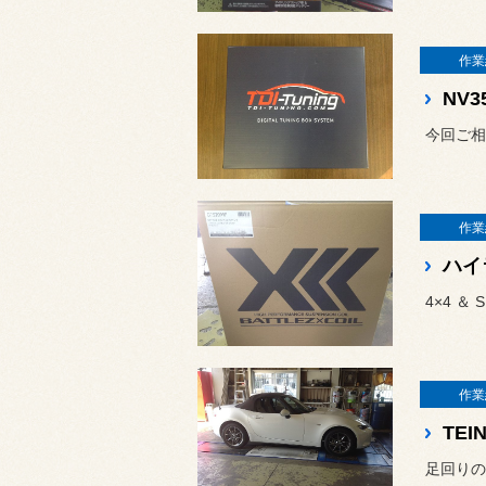
作業
今回ご相
作業
4×4 
作業
TEIN
足回りの