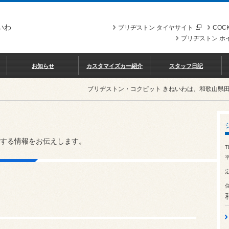
いわ
ブリヂストン タイヤサイト
COCK
ブリヂストン ホ
お知らせ
カスタマイズカー紹介
スタッフ日記
ブリヂストン・コクピット きねいわは、和歌山県
する情報をお伝えします。
T
平