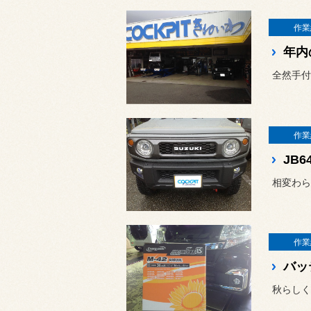
作業
年内
全然手付
作業
相変わら
作業
バッ
秋らしく