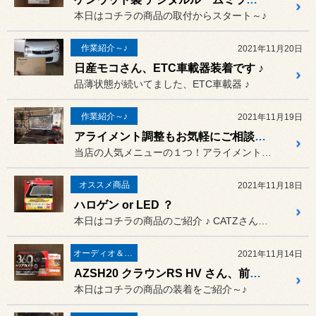
本日はコチラの商品の取付からスタート～♪
作業紹介～♪
2021年11月20日
日産モコさん、ETC車載器装着です ♪
品薄状態が続いてました、ETC車載器 ♪
作業紹介～♪
2021年11月19日
アライメント調整もお気軽にご相談下さい ♪
当店の人気メニューの１つ！アライメント調整 ♪
オススメ商品
2021年11月18日
ハロゲン or LED ？
本日はコチラの商品のご紹介 ♪ CATZさんの高効率ハロゲンバル...
オーディオ＆ナビゲーション
2021年11月14日
AZSH20 クラウンRS HV さん、前後ドラレコ装着です ♪
本日はコチラの商品の装着をご紹介～♪