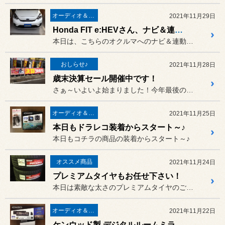
オーディオ＆ナビゲーション
2021年11月29日
Honda FIT e:HEVさん、ナビ＆連動前後ドラレコ装着です ♪
本日は、こちらのオクルマへのナビ＆連動前後ドラレコの装着をご紹介 ♪
おしらせ♪
2021年11月28日
歳末決算セール開催中です！
さぁ～いよいよ始まりました！今年最後の歳末決算セール ♪
オーディオ＆ナビゲーション
2021年11月25日
本日もドラレコ装着からスタート～♪
本日もコチラの商品の装着からスタート～♪
オススメ商品
2021年11月24日
プレミアムタイヤもお任せ下さい！
本日は素敵な太さのプレミアムタイヤのご紹介 ♪
オーディオ＆ナビゲーション
2021年11月22日
ケンウッド製 デジタルルームミラー型ドライブレコーダー装着です ♪