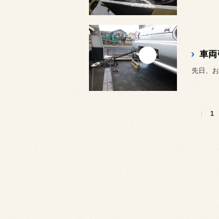
車両
先日、お
1