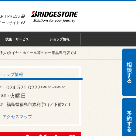
PIT PRESS
イールサイト
技術・サービス
ショップ情報
渡利のタイヤ・ホイール等のカー用品専門店です。
ショップ情報
024-521-0222
EL
AM9:30～PM6:30
火曜日
定休日
福島県福島市渡利字山ノ下前27-1
住所
アクセスマップ