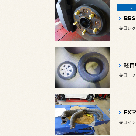
ホ
BB
先日レク
軽自
先日、２
EX