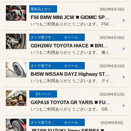
電装品とかインテリア
2022年6月19日
F56 BMW MINI JCW ✖ GIOMIC SPORT STEERING
いつもご利用ありがとうございます。 F56 JCWのステアリング交換...
タイヤ屋です。「本業」のタイヤ
ホイール
2022年6月18日
GDH206V TOYOTA HIACE ✖ BRIDGESTONE GL-R ✖ VOLK RACING TE37SB
いつもご利用ありがとうございます。 働くクルマにも鍛造ホイール。
タイヤ屋です。「本業」のタイヤ
ホイール
2022年6月13日
B45W NISSAN DAYZ Highway STAR ✖ WedsSport SA-35R
いつもご利用ありがとうございます。 デイズの車高をちょこっと下げたので
GTパーツ
2022年6月12日
GXPA16 TOYOTA GR YARIS ✖ FUJITSUBO AUTHRIZE-R
いつもご利用ありがとうございます。 GRヤリスのマフラー交換です。
タイヤ屋です。「本業」のタイヤ
ホイール
2022年6月8日
JB74W SUZUKI Jimny SIERRA ✖ DUELER A/T 001 ✖ RAYS TEAM DAYTONA M9