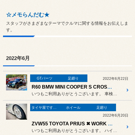
☆メモらんだむ★
スタッフがさまざまなテーマでクルマに関する情報をお伝えしま
す。
2022年6月
GTパーツ
足廻り
2022年6月22日
R60 BMW MINI COOPER S CROSSOVER ALL4 ✖ GIOMIC MEMBER BRACE SET for R60
いつもご利用ありがとうございます。 車検でお預かりしたR60に
タイヤ屋です。「本業」のタイヤ
ホイール
足廻り
2022年6月20日
ZVW55 TOYOTA PRIUS ✖ WORK Seeker MX ✖ SL201
いつもご利用ありがとうございます。 ハイブリッド車もおしゃれは足元か...