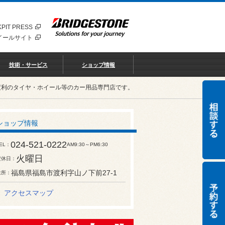
PIT PRESS
イールサイト
技術・サービス
ショップ情報
渡利のタイヤ・ホイール等のカー用品専門店です。
ショップ情報
024-521-0222
EL
AM9:30～PM6:30
火曜日
定休日
福島県福島市渡利字山ノ下前27-1
住所
アクセスマップ