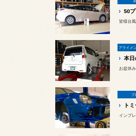
50
皆様台風
本日
お盆休み
ブ
トミ
インプレ