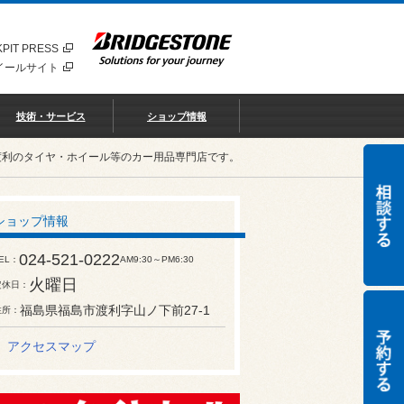
PIT PRESS
イールサイト
技術・サービス
ショップ情報
渡利のタイヤ・ホイール等のカー用品専門店です。
ショップ情報
024-521-0222
EL
AM9:30～PM6:30
火曜日
定休日
福島県福島市渡利字山ノ下前27-1
住所
アクセスマップ