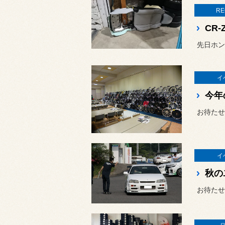
RE
先日ホン
イ
イ
秋の
お待たせ