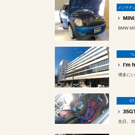
MI
BMW 
つ
I'
博多にい
G
35G
先日、35