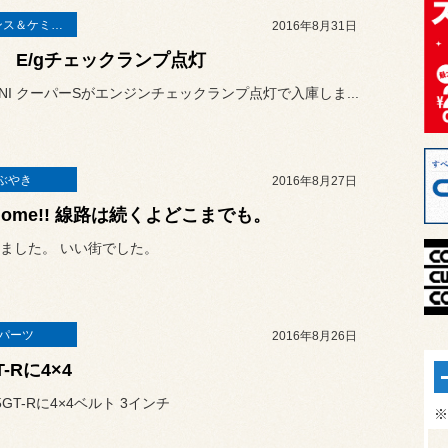
メンテナンス＆ケミカル
2016年8月31日
NI E/gチェックランプ点灯
MINI クーパーSがエンジンチェックランプ点灯で入庫しま...
ぶやき
2016年8月27日
m home!! 線路は続くよどこまでも。
ました。 いい街でした。
Tパーツ
2016年8月26日
T-Rに4×4
GT-Rに4×4ベルト 3インチ
※