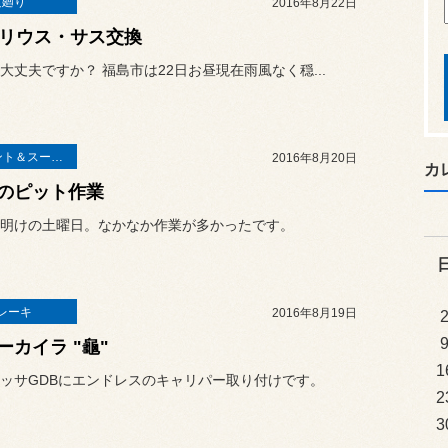
足廻り
2016年8月22日
プリウス・サス交換
大丈夫ですか？ 福島市は22日お昼現在雨風なく穏...
アライメント＆スーパーアライメント
2016年8月20日
カ
のピット作業
明けの土曜日。なかなか作業が多かったです。
レーキ
2016年8月19日
ーカイラ "龜"
1
ッサGDBにエンドレスのキャリパー取り付けです。
2
3