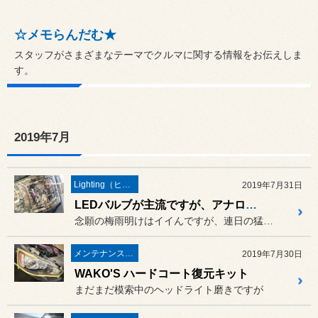
☆メモらんだむ★
スタッフがさまざまなテーマでクルマに関する情報をお伝えしま
す。
2019年7月
Lighting（ヒカリモノ）
2019年7月31日
LEDバルブが主流ですが、アナログだって捨てたもんじゃない。抵抗とかハイフラ防止リレーが要らないステルスアンバー球
念願の梅雨明けはイイんですが、連日の猛暑日☀
メンテナンス＆ケミカル
2019年7月30日
WAKO'S ハードコート復元キット
まだまだ模索中のヘッドライト磨きですが