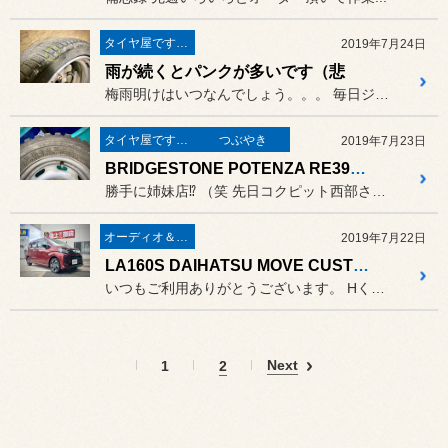
タイヤ屋です。「本業」のタイヤ
2019年7月24日
雨が続くとパンクが多いです（悲
梅雨明けはいつなんでしょう。。。 毎日ジメジメムシムシした日が続き
タイヤ屋です。「本業」のタイヤ
つぶやき
2019年7月23日
BRIDGESTONE POTENZA RE39R ⁉ ❓
勝手に姉妹店⁉ （笑 先日コクピット西部さんのブログに
オーディオ＆ナビゲーション
2019年7月22日
LA160S DAIHATSU MOVE CUSTOM ✖ LAYERED SOUND（レイヤードサウンド）インストール♫
いつもご利用ありがとうございます。 Hくんの通勤快足ムーヴカスタムで...
Next
1
2