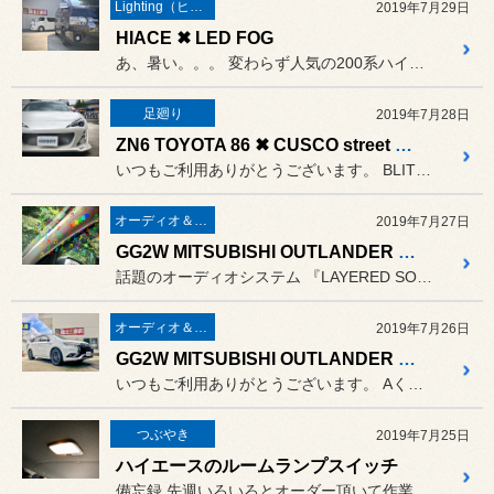
Lighting（ヒカリモノ）
2019年7月29日
HIACE ✖ LED FOG
あ、暑い。。。 変わらず人気の200系ハイエース
足廻り
2019年7月28日
ZN6 TOYOTA 86 ✖ CUSCO street ZERO A
いつもご利用ありがとうございます。 BLITZエアロバンパーが素敵な...
オーディオ＆ナビゲーション
2019年7月27日
GG2W MITSUBISHI OUTLANDER PHEV ✖ LAYERED SOUND +CS-650R-1 その②
話題のオーディオシステム 『LAYERED SOUND』（...
オーディオ＆ナビゲーション
2019年7月26日
GG2W MITSUBISHI OUTLANDER PHEV ✖ LAYERED SOUND 2ch system LSCAS 001 その①
いつもご利用ありがとうございます。 Aくんの非常用電源アウトランダー...
つぶやき
2019年7月25日
ハイエースのルームランプスイッチ
備忘録 先週いろいろとオーダー頂いて作業...