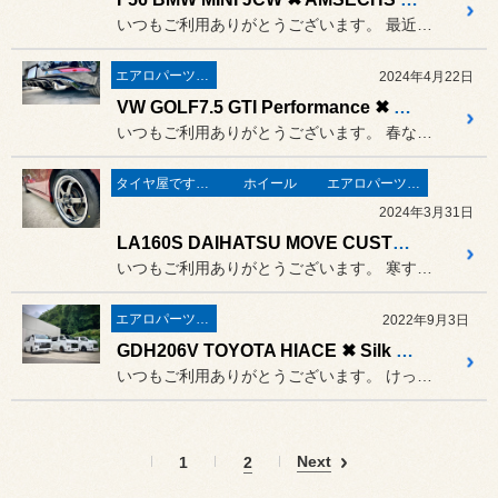
いつもご利用ありがとうございます。 最近オーダーが多いチョイ足しエアロ
エアロパーツとかエクステリア
2024年4月22日
VW GOLF7.5 GTI Performance ✖ TCR Rear Diffuser ✖ MAXTON design UK
いつもご利用ありがとうございます。 春なのでドレスアップ❀
タイヤ屋です。「本業」のタイヤ
ホイール
エアロパーツとかエクステリア
2024年3月31日
LA160S DAIHATSU MOVE CUSTOM ✖ POTENZA Adrenalin RE004 ✖ VOLK RACING TE37 KCR PROGRESSIVE MODEL
いつもご利用ありがとうございます。 寒すぎだし、風がやたら強いし、雪...
エアロパーツとかエクステリア
2022年9月3日
GDH206V TOYOTA HIACE ✖ Silk Blaze SIDE EFECT
いつもご利用ありがとうございます。 けっして専門店というわけではあり...
Next
1
2