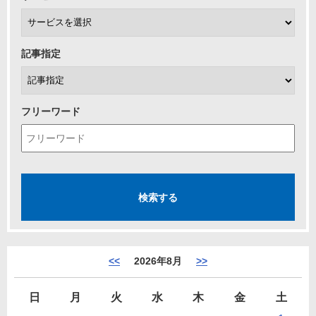
記事指定
フリーワード
<<
2026年8月
>>
日
月
火
水
木
金
土