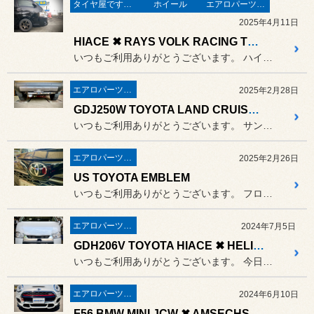
タイヤ屋です。「本業」のタイヤ
ホイール
エアロパーツとかエクステリア
2025年4月11日
HIACE ✖ RAYS VOLK RACING TE37SB tourer SR ✖ CRS ESSEX リーガルフェンダー
いつもご利用ありがとうございます。 ハイエース専門店ではないのですが...
エアロパーツとかエクステリア
2025年2月28日
GDJ250W TOYOTA LAND CRUISER 250 ✖ SUNTREX HITCH MEMBER LIMITEDⅡ ✖ 950登録
いつもご利用ありがとうございます。 サン自動車さんよりランクル250...
エアロパーツとかエクステリア
2025年2月26日
US TOYOTA EMBLEM
いつもご利用ありがとうございます。 フロントグリルのエンブレム
エアロパーツとかエクステリア
2024年7月5日
GDH206V TOYOTA HIACE ✖ HELIOS BAD FACE BONNET
いつもご利用ありがとうございます。 今日のハイエースネタはイメチェン...
エアロパーツとかエクステリア
2024年6月10日
F56 BMW MINI JCW ✖ AMSECHS FRONT LIP SPOILER