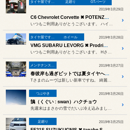
タイヤ屋です。「本業」のタイヤ
足廻り
GTパーツ
2019年3月29日
C6 Chevrolet Corvette ✖ POTENZA S007A ✖ SPOON RIGIDCOLLAR（リジカラ）
いつもご利用ありがとうございます。 ハイパフォーマンスなSさまのコル...
タイヤ屋です。「本業」のタイヤ
ホイール
2019年3月28日
VMG SUBARU LEVORG ✖ Prodrive GC-05R ✖ POTENZA Adrenalin RE003
いつもご利用ありがとうございます。 Hさまのレヴォーグにプロドライブ...
メンテナンス＆ケミカル
2019年3月27日
春彼岸も過ぎピットでは夏タイヤへの履き替え作業が忙しくなってきました。ですが冬期ほど作業は集中しません。そこでタイヤ交換とご一緒に防錆コートはいかがですか❓作業時間はタイヤ作業＋３０分程度（車種・状態により多少お時間を頂く場合がございます）お気軽にスタッフまでお問い合わせください。
Tさまのムーヴは新しい新車ですね。 綺麗な状態での防錆コートはより効...
つぶやき
2019年3月26日
鵠（くぐい : swan）ハクチョウ
先週末はまさかの雪でだいぶ冷え込みましたが
足廻り
2019年3月25日
FF21S SUZUKI IGNIS ✖ tanabe SUSTEC UP210