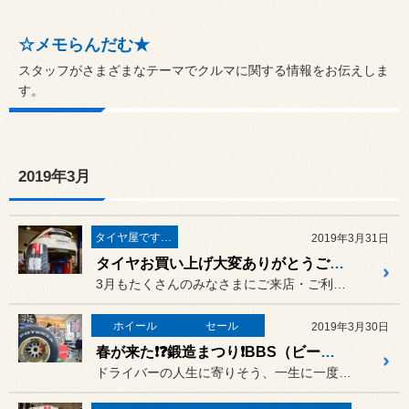
☆メモらんだむ★
スタッフがさまざまなテーマでクルマに関する情報をお伝えしま
す。
2019年3月
タイヤ屋です。「本業」のタイヤ
2019年3月31日
タイヤお買い上げ大変ありがとうございます❣❣
3月もたくさんのみなさまにご来店・ご利用頂き“ありがとう”ございま...
ホイール
セール
2019年3月30日
春が来た❗❓鍛造まつり❗BBS（ビービーエス）フェア☆彡
ドライバーの人生に寄りそう、一生に一度のホイールをつくりたい。