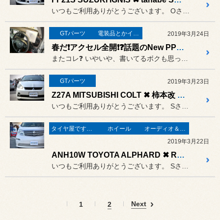
いつもご利用ありがとうございます。 Oさまの『世界コンパクト』イグニ...
GTパーツ
電装品とかインテリア
2019年3月24日
春だ❗アクセル全開❗❓話題のNew PPTでフルスロットル❗Case of JG1（N-ONEの場合）
またコレ❓ いやいや、書いてるボクも思ってま...
GTパーツ
2019年3月23日
Z27A MITSUBISHI COLT ✖ 柿本改 KAKIMOTORACING GTbox 06&S
いつもご利用ありがとうございます。 Sさまのコルトです。お、ラリーア...
タイヤ屋です。「本業」のタイヤ
ホイール
オーディオ＆ナビゲーション
2019年3月22日
ANH10W TOYOTA ALPHARD ✖ REGNO GRVⅡ ✖ MAVERICK 1107T
いつもご利用ありがとうございます。 Sさまのアルファードです。
Next
1
2