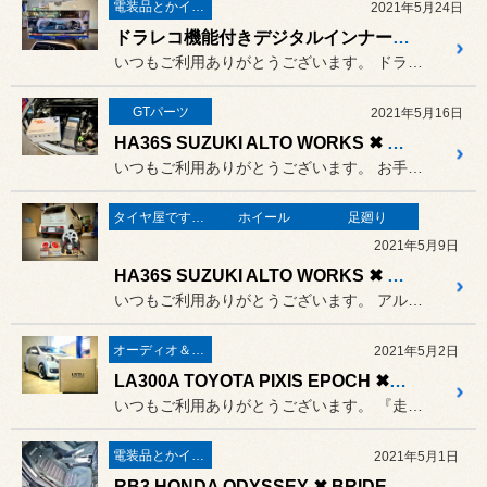
電装品とかインテリア
2021年5月24日
ドラレコ機能付きデジタルインナーミラー セルスター CS-1000SM
いつもご利用ありがとうございます。 ドラレコ機能付きのデジタルインナ...
GTパーツ
2021年5月16日
HA36S SUZUKI ALTO WORKS ✖ RaceChip S
いつもご利用ありがとうございます。 お手軽にブースト＆トルクアップ出...
タイヤ屋です。「本業」のタイヤ
ホイール
足廻り
2021年5月9日
HA36S SUZUKI ALTO WORKS ✖ POTENZA Adrenalin RE004 ✖ VOLK RACING TE37 KCR REDOT EDITION ✖ BLITZ ZZ-R ✖ DIXCEL etc...
いつもご利用ありがとうございます。 アルトワークスの足元をツラっとイ...
オーディオ＆ナビゲーション
2021年5月2日
LA300A TOYOTA PIXIS EPOCH ✖ LAYERED SOUND
いつもご利用ありがとうございます。 『走りと音のプロショップ』デス 笑
電装品とかインテリア
2021年5月1日
RB3 HONDA ODYSSEY ✖ BRIDE EUROSTERⅡ