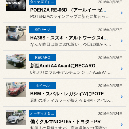
タイヤ屋です。「本業」のタイヤ
2016年9月28日
POENZA RE-06D （アールイー ゼロ ロク ディー）
POTENZAのラインアップに新たに加わったRE-06D。
GTパーツ
2016年9月27日
HA36S・スズキ・アルトワークス4WDにフジツボのマフラーAUTHORIZE K 取付
なんか昨日は急に30℃近いし今日は朝から雨模様。
RECARO
2016年9月26日
新型Audi A4 AvantにRECARO
8年ぶりにフルモデルチェンジしたAudi A4 Avantです。
ホイール
2016年9月25日
BRM・スバル・レガシィWにPOTENZA＆Prodrive
真紅のボディカラーが映える BRM・スバル・レガシィツーリン...
オーディオ＆ナビゲーション
2016年9月24日
働くクルマNCP165・トヨタ・PROBOXにナビ取付
私個人の見解ですが、高速道路では国産で最高速ではないでしょうか(笑)