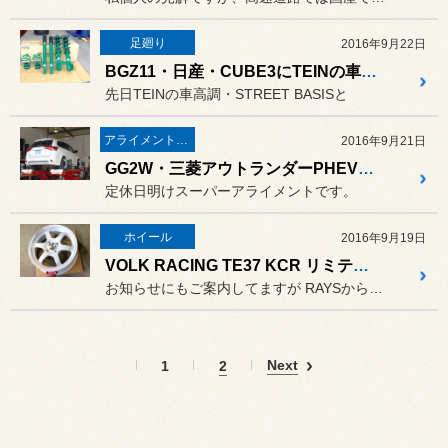
足廻り
2016年9月22日
BGZ11・日産・CUBE3にTEINの車高調・STREET BASISを取付
先日TEINの車高調・STREET BASISと
アライメント＆スーパーアライメント
2016年9月21日
GG2W・三菱アウトランダーPHEV・スーパーアライメント
定休日明けスーパーアライメントです。
ホイール
2016年9月19日
VOLK RACING TE37 KCR リミテッドモデル
お知らせにもご案内してますが RAYSから完全数量限定で発売さ...
Next
1
2