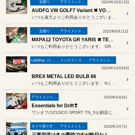
足廻り
アライメント＆スーパーアライメント
2024年10月13日
AUDFG VW GOLF7 Variant ✖ VOGTLAND Sport Spring Kit ✖ TEIN EnduraPro PLUS with EDFC5
いつも遠方よりご利用ありがとうございます。
足廻り
アライメント＆スーパーアライメント
2022年8月11日
MXPA12 TOYOTA GR YARIS ✖ TEIN FLEX Z ✖ EDFC ACTIVE PRO
いつもご利用ありがとうございます。 GRヤリスに車高調取付です。
Lighting（ヒカリモノ）
メンテナンス＆ケミカル
アライメント＆スーパーアライメント
2020年10月26日
BREX METAL LED BULB 66
いつもご利用ありがとうございます。 NくんのVABをいろいろとメンテ...
アライメント＆スーパーアライメント
2020年4月4日
Essentials for Drift❣
ワンオフのCUSCO SPORT TN_Sも馴染じんできたところで
タイヤ屋です。「本業」のタイヤ
アライメント＆スーパーアライメント
2020年3月7日
三寒四温は冬の季語ですが昨日なんかは冬の陽気でしたもの。かと思えば今日は暖かな春の陽気。。。