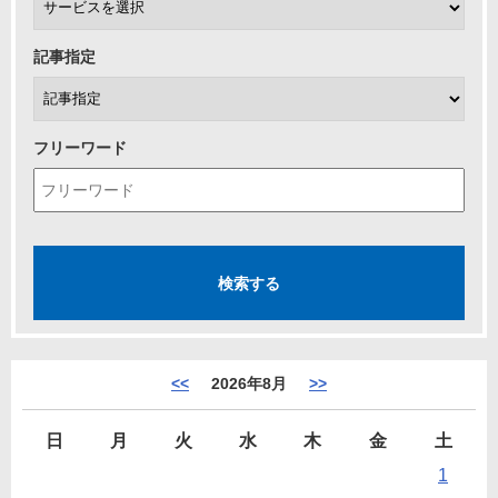
記事指定
フリーワード
<<
2026年8月
>>
日
月
火
水
木
金
土
1