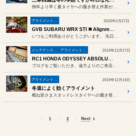
例年より早く夏タイヤへの履き替え作業が始まりそうですネ。
アライメント＆スーパーアライメント
2020年2月27日
GVB SUBARU WRX STI ✖ Alignment Finish❣
いつもご利用ありがとうございます。 先日クスコの車高調『street...
メンテナンス＆ケミカル
アライメント＆スーパーアライメント
2019年12月27日
RC1 HONDA ODYSSEY ABSOLUTE ✖ SPOON SPORTS RIGID COLLAR（リジカラ）
ブログをご覧いただき、遠方よりのご来店まことにありがとうございます。
アライメント＆スーパーアライメント
2019年12月14日
冬道によく効くアライメント
概ね皆さまスタッドレスタイヤへの履き替えは終わりましたでしょうか。
Next
1
2