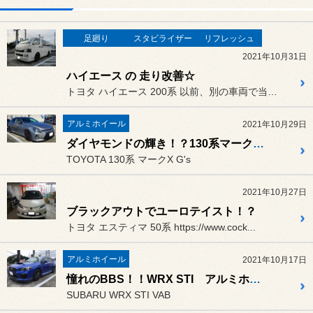
足廻り
スタビライザー
リフレッシュ
2021年10月31日
ハイエース の 走り改善☆
トヨタ ハイエース 200系 以前、別の車両で当店をご利用頂い...
アルミホイール
2021年10月29日
ダイヤモンドの輝き！？130系マークX アルミホイール交換☆
TOYOTA 130系 マークX G's
2021年10月27日
ブラックアウトでユーロテイスト！？
トヨタ エスティマ 50系 https://www.cock...
アルミホイール
2021年10月17日
憧れのBBS！！WRX STI アルミホイール交換☆
SUBARU WRX STI VAB