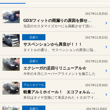
2017年11月25日
GD3/フィットの雨漏りの原因を探せ！！
当店のカスタマイズカーにも掲載させて頂いている
足廻り
2017年11月22日
サスペンションから異音が！！！
タイトルの通り、 サスペンションの異音に悩まされて...
足廻り
2017年11月19日
エクシーガの足回りリニューアル☆
今年の８月にスーパーアライメントを施工した
アルミホイール
2017年11月18日
軽量アルミホイール！ エコフォルム SE-15
本日はタイヤ交換にて来店された トヨタ/アイシスのオーナー様！
足廻り
2017年11月6日