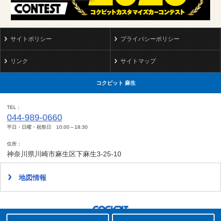
サイトポリシー
プライバシーポリシー
リンク
サイトマップ
コクピット 麻生
TEL
044-989-0660
平日・日曜・祝祭日 10:00～18:30
住所
神奈川県川崎市麻生区下麻生3-25-10
地図情報
タイヤ点検・安全点検/タイヤ履き替え/オイル交換/その他ピット作業の予約
クローク契約会員専用タイヤ履き替え※タイヤ履き替えを希望のクローク契約会員の方はこちらを選択ください
本日のタイヤ履き替え順番待ち予約 ※クローク契約会員の方はご利用いただけません