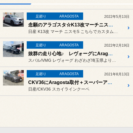
足廻り
ARAGOSTA
2022年5月13日
念願のアラゴスタ☆K13改マーチニスモS 車高調取付♪
日産 K13改 マーチ ニスモS こちらでカスタムをさせて頂いてい...
足廻り
ARAGOSTA
2022年2月19日
抜群の走り心地♪ レヴォーグにAragosta取り付け☆
スバル/VMG レヴォーグ わざわざ埼玉県よりご来店いただい...
足廻り
ARAGOSTA
2021年8月13日
CKV36にAragosta取付＋スーパーアライメント施工☆
日産/CKV36 スカイラインクーペ