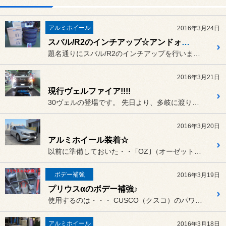
アルミホイール
2016年3月24日
スバル/R2のインチアップ☆アンドォ～!?
題名通りにスバル/R2のインチアップを行いました!
2016年3月21日
現行ヴェルファイア!!!!
30ヴェルの登場です。 先日より、多岐に渡り…カスタマイ...
2016年3月20日
アルミホイール装着☆
以前に準備しておいた・・ ｢OZ｣（オーゼット）のセット品...
ボデー補強
2016年3月19日
プリウスαのボデー補強♪
使用するのは・・・ CUSCO（クスコ）のパワーブレ...
アルミホイール
2016年3月18日