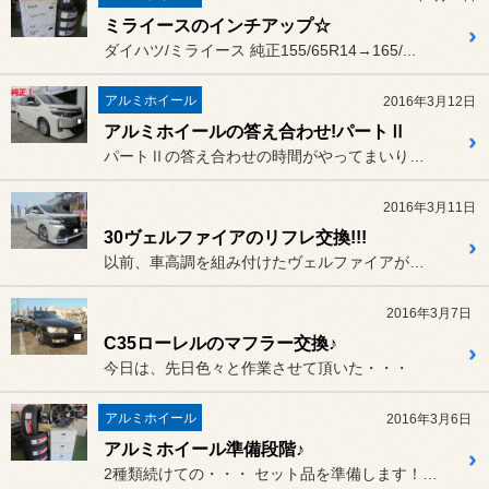
ミライースのインチアップ☆
ダイハツ/ミライース 純正155/65R14→165/...
アルミホイール
2016年3月12日
アルミホイールの答え合わせ!パートⅡ
パートⅡの答え合わせの時間がやってまいりました!!
2016年3月11日
30ヴェルファイアのリフレ交換!!!
以前、車高調を組み付けたヴェルファイアが再登場☆
2016年3月7日
C35ローレルのマフラー交換♪
今日は、先日色々と作業させて頂いた・・・
アルミホイール
2016年3月6日
アルミホイール準備段階♪
2種類続けての・・・ セット品を準備します！！！