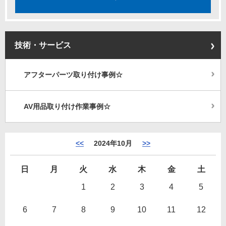
技術・サービス
アフターパーツ取り付け事例☆
AV用品取り付け作業事例☆
<<
2024年10月
>>
日
月
火
水
木
金
土
1
2
3
4
5
6
7
8
9
10
11
12