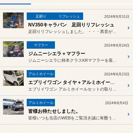
足廻り
リフレッシュ
2024年8月31日
NV350キャラバン 足回りリフレッシュ
足回りリフレッシュしました。 ・・・異音がするとの事で、調べて...
マフラー
2024年8月24日
ジムニーシエラ＋マフラー
ジムニーシエラに柿本クラスKRマフラーを装着しました。
アルミホイール
2024年8月23日
エブリイワゴン タイヤ＋アルミホイール装着
エブリイワゴン アルミホイールセットの取り付けです。
アルミホイール
2024年8月4日
皆様お待たせしました。
皆様いつも当店のWEBをご覧頂き誠に有難う御座います。