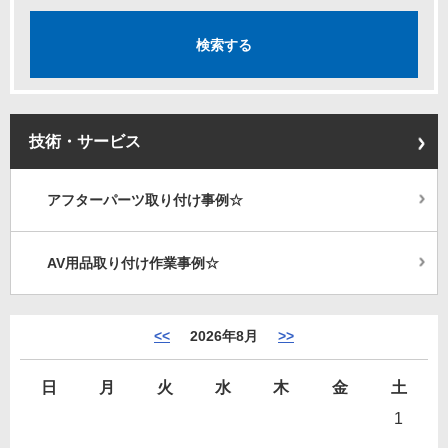
技術・サービス
アフターパーツ取り付け事例☆
AV用品取り付け作業事例☆
<<
2026年8月
>>
日
月
火
水
木
金
土
1