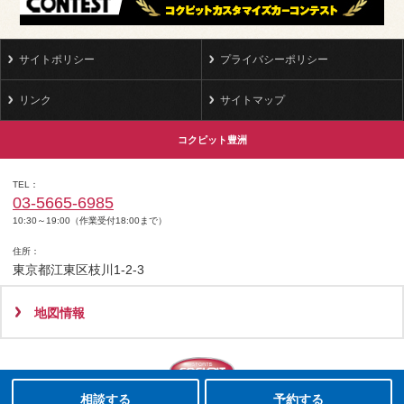
サイトポリシー
プライバシーポリシー
リンク
サイトマップ
コクピット豊洲
TEL
03-5665-6985
10:30～19:00（作業受付18:00まで）
住所
東京都江東区枝川1-2-3
地図情報
タイヤ点検・安全点検/タイヤ履き替え/オイル交換/その他ピット作業の予約
クローク契約会員専用タイヤ履き替え※タイヤ履き替えを希望のクローク契約会員の方はこちらを選択ください
本日のタイヤ履き替え順番待ち予約 ※クローク契約会員の方はご利用いただけません
Copyright(C)2008-2022 COCKPIT TOYOSU.All rights reserved.
相談する
予約する