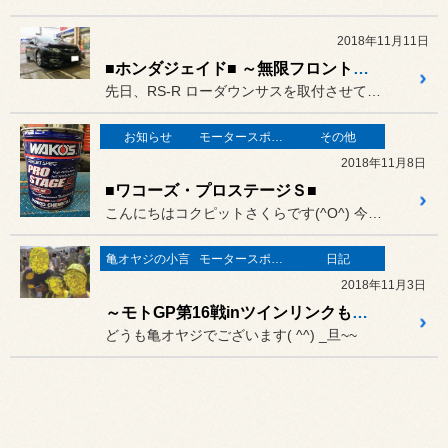
2018年11月11日
■ホンダジェイド■ ～無限フロントスポイラー取付～
先日、RS-R ローダウンサスを取付させて頂きましたオーナー様、ご...
お知らせ
モータースポーツ
その他
2018年11月8日
■ワコーズ・プロステージＳ■
こんにちはコクピットさくらです(^O^) 今年は暖冬？でしょうか、...
亀オヤジの小言
モータースポーツ
日記
2018年11月3日
～モトGP第16戦inツインリンクもてぎ その2～
どうも亀オヤジでございます( ^^) _旦~~