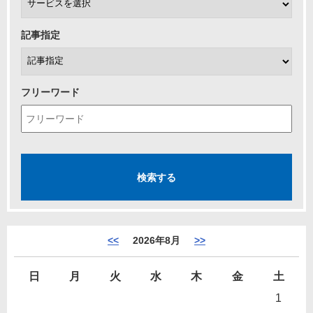
記事指定
フリーワード
<<
2026年8月
>>
日
月
火
水
木
金
土
1