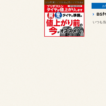
お
BS
いつも当