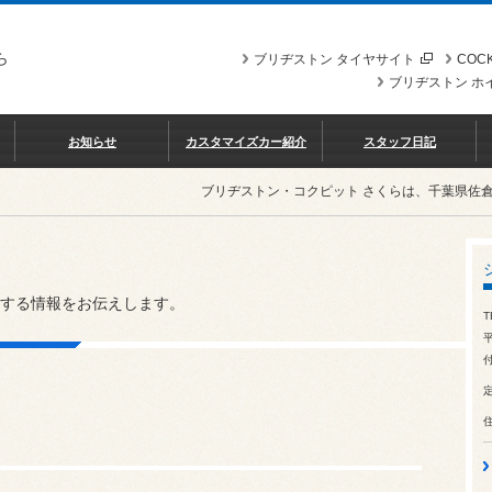
ら
ブリヂストン タイヤサイト
COCK
ブリヂストン ホ
お知らせ
カスタマイズカー紹介
スタッフ日記
ブリヂストン・コクピット さくらは、千葉県佐
する情報をお伝えします。
T
平
付